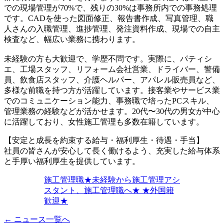
での現場管理が70%で、残りの30%は事務所内での事務処理
です。CADを使った図面修正、報告書作成、写真管理、職
人さんの入職管理、進捗管理、発注資料作成、現場での自主
検査など、幅広い業務に携わります。
未経験の方も大歓迎で、学歴不問です。実際に、パティシ
エ、工場スタッフ、リフォーム会社営業、ドライバー、警備
員、飲食店スタッフ、介護ヘルパー、アパレル販売員など、
多様な前職を持つ方が活躍しています。接客業やサービス業
でのコミュニケーション能力、事務職で培ったPCスキル、
管理業務の経験などが活かせます。20代〜30代の男女が中心
に活躍しており、女性施工管理も多数在籍しています。
【安定と成長を約束する給与・福利厚生・待遇・手当】
社員の皆さんが安心して長く働けるよう、充実した給与体系
と手厚い福利厚生を提供しています。
施工管理職★未経験から施工管理アシ
スタント、施工管理職へ★ ★外国籍
歓迎★
← ニュース一覧へ