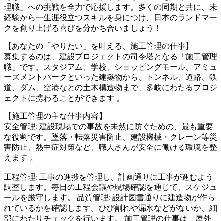
理職」への挑戦を全力で応援します。多くの同期と共に、未
経験から一生涯役立つスキルを身につけ、日本のランドマー
クを創り上げる喜びを分かち合いましょう！
【あなたの「やりたい」を叶える、施工管理の仕事】
募集するのは、建設プロジェクトの司令塔となる「施工管理
職」です。スタジアム、学校、ショッピングモール、アミュ
ーズメントパークといった建築物から、トンネル、道路、鉄
道、ダム、空港などの土木構造物まで、多岐にわたるプロジ
ェクトに携わることができます 。
【施工管理の主な仕事内容】
安全管理: 建設現場での事故を未然に防ぐための、最も重要
な役割です。墜落・転落災害防止、建設機械・クレーン等災
害防止、熱中症対策など、職人さんが安全に働ける環境を整
えます 。
工程管理: 工事の進捗を管理し、計画通りに工事が進むよう
調整します。毎日の工程会議や現場確認を通じて、スケジュ
ールを厳守します。 品質管理: 設計図書通りに建造物が作ら
れているかを確認します。ひび割れや漏水などがないか、細
部にわたりチェックを行います。 施工管理の仕事は、屋外