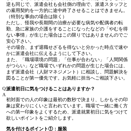
逆も同じで、派遣会社も会社側の理由で、派遣スタッフと
の雇用契約を一方的に途中終了させることはできません。
（特別な事由の場合は除く）
ただし、怪我や長期間の治療が必要な病気や配偶者の転
勤、急に家族の介護をすることになったなどの「やむを得
ない事情」が生じた場合はこの限りではありませんのでご
安心下さい。
その場合、まず退職せざるを得ないと分かった時点で速や
かに派遣会社に伝えるようにして下さい。
また、「職場環境の問題」「仕事が合わない」「人間関係
がつらい」など職場でいずれかの問題が生じた場合には、
まず派遣会社（人財マネジメント）に相談し、問題解決を
図ることが第一優先です。お気軽に担当へご相談下さい。
Q
派遣初日に気をつけることはありますか？
A
初対面での人の印象は最初の数秒で決まり、しかもその印
象は変わりにくいと言われています。職場で一緒に働く方
への第一印象をよくするため、派遣就業初日に気をつけて
欲しいポイントをご紹介します。
気を付けるポイント①：服装