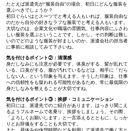
たとえば派遣先が“服装自由”の場合、初日にどんな服装を
選ぶべきでしょうか？
初日ぐらいはとスーツでと考える人もいれば、服装自由な
のだから自分の好きなラフな服装でと考える人もいます。
大切なのは、企業文化や職場の雰囲気、仕事内容にふさわ
しい服装を選ぶということです。しかし、その判断は難し
いのでどのような服装が好ましいのか、派遣会社の担当者
に事前に相談してみて下さいね。
気を付けるポイント②：清潔感
身だしなみにも注意が必要です。体臭がする、髪が乱れて
いる、口臭がする、服が汚れているなどは、相手に「だら
しない人」という印象を与えます。そうした印象は、仕事
への信頼性をも疑われる可能性があるため、常に最低限の
身だしなみを整えることが大切ですね。
気を付けるポイント③：挨拶・コミュニケーション
初日には、派遣先でのご紹介があります。はっきり聞こえ
るようフルネームで名乗り、挨拶をしましょう。その際、
「よろしくお願いします」と一言添えるとともに、しっか
りとお辞儀をすることも大切です。
また、昼休みや休憩時間などを利用して派遣先で働く方と